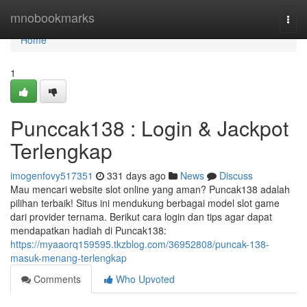
Home
mnobookmarks
Togg
navi
Home
1
Punccak138 : Login & Jackpot
Terlengkap
imogenfovy517351
331 days ago
News
Discuss
Mau mencari website slot online yang aman? Puncak138 adalah
pilihan terbaik! Situs ini mendukung berbagai model slot game
dari provider ternama. Berikut cara login dan tips agar dapat
mendapatkan hadiah di Puncak138:
https://myaaorq159595.tkzblog.com/36952808/puncak-138-
masuk-menang-terlengkap
Comments
Who Upvoted