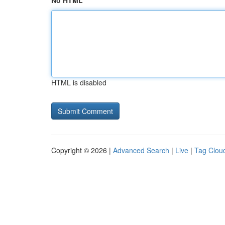
No HTML
HTML is disabled
Copyright © 2026 |
Advanced Search
|
Live
|
Tag Clou