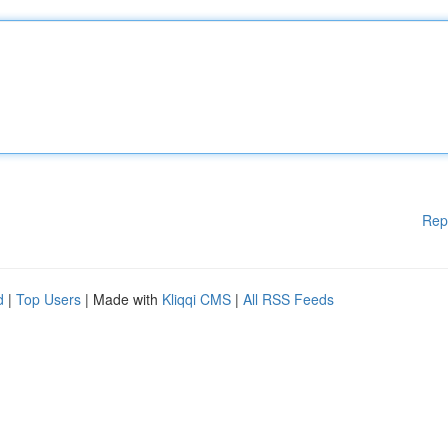
Rep
d
|
Top Users
| Made with
Kliqqi CMS
|
All RSS Feeds