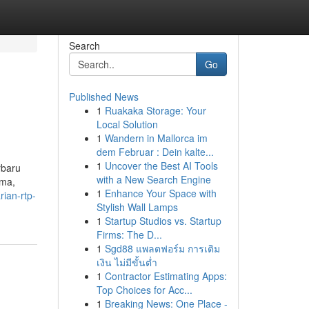
Search
Go
Published News
1
Ruakaka Storage: Your
Local Solution
1
Wandern in Mallorca im
dem Februar : Dein kalte...
1
Uncover the Best AI Tools
rbaru
with a New Search Engine
ama,
1
Enhance Your Space with
rian-rtp-
Stylish Wall Lamps
1
Startup Studios vs. Startup
Firms: The D...
1
Sgd88 แพลตฟอร์ม การเติม
เงิน ไม่มีขั้นต่ำ
1
Contractor Estimating Apps:
Top Choices for Acc...
1
Breaking News: One Place -