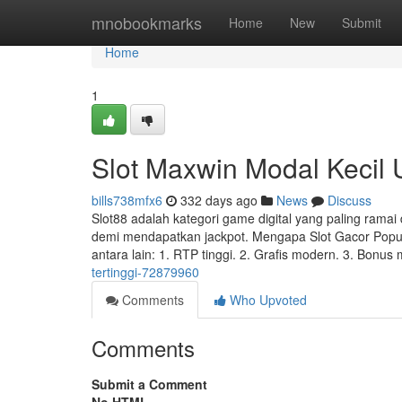
Home
mnobookmarks
Home
New
Submit
Home
1
Slot Maxwin Modal Kecil
bills738mfx6
332 days ago
News
Discuss
Slot88 adalah kategori game digital yang paling ramai 
demi mendapatkan jackpot. Mengapa Slot Gacor Popule
antara lain: 1. RTP tinggi. 2. Grafis modern. 3. Bonu
tertinggi-72879960
Comments
Who Upvoted
Comments
Submit a Comment