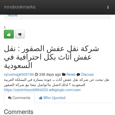
Home
mnobookmarks
Togg
navi
Home
1
شركة نقل عفش الصقور : نقل
عفش أثاث بكل احترافية في
السعودية
cyrusmqgk505186
338 days ago
News
Discuss
هل تبحث عن شركة نقل عفش أثاث بـ جودة ممتازة في المملكة العربية
السعودية ؟ لذلك/اتصل بنا/تواصل معنا مع شركة الصقور
https://caoimheoxtd564232.wikigiogio.com/user
Comments
Who Upvoted
Comments