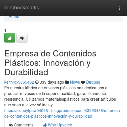
Home
mnobookmarks
Togg
navi
Home
1
Empresa de Contenidos
Plásticos: Innovación y
Durabilidad
keithrdxv855462
339 days ago
News
Discuss
En nuestra fábrica de envases plásticos nos dedicamos a
producir envases de la superior calidad, garantizando su
resistencia. Utilizamos materialesplásticos para crear artículos
que sean a la vez sólidos y
https://sidneyfpbw040761.blogproducer.com/43993488/empresa-
de-contenidos-plásticos-innovación-y-durabilidad
Comments
Who Upvoted