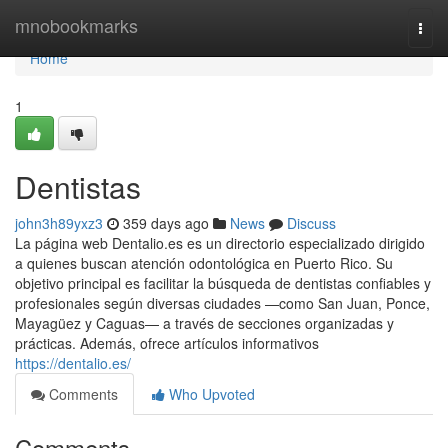
Home
mnobookmarks
Togg
navi
Home
1
Dentistas
john3h89yxz3
359 days ago
News
Discuss
La página web Dentalio.es es un directorio especializado dirigido
a quienes buscan atención odontológica en Puerto Rico. Su
objetivo principal es facilitar la búsqueda de dentistas confiables y
profesionales según diversas ciudades —como San Juan, Ponce,
Mayagüez y Caguas— a través de secciones organizadas y
prácticas. Además, ofrece artículos informativos
https://dentalio.es/
Comments
Who Upvoted
Comments