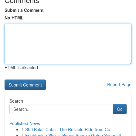
Submit a Comment
No HTML
HTML is disabled
Report Page
Search
Go
Published News
1
Shri Balaji Cabs : The Reliable Ride from Co...
1
Frightening Styles: Puppy Spooky Getup Suggesti...