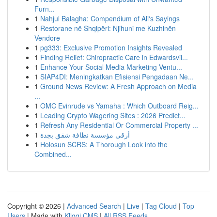
Furn...
1
Nahjul Balagha: Compendium of Ali's Sayings
1
Restorane në Shqipëri: Njihuni me Kuzhinën
Vendore
1
pg333: Exclusive Promotion Insights Revealed
1
Finding Relief: Chiropractic Care in Edwardsvil...
1
Enhance Your Social Media Marketing Ventu...
1
SIAP4DI: Meningkatkan Efisiensi Pengadaan Ne...
1
Ground News Review: A Fresh Approach on Media
...
1
OMC Evinrude vs Yamaha : Which Outboard Reig...
1
Leading Crypto Wagering Sites : 2026 Predict...
1
Refresh Any Residential Or Commercial Property ...
1
أرقى مؤسسة نظافة شقق بجدة
1
Holosun SCRS: A Thorough Look into the
Combined...
Copyright © 2026 |
Advanced Search
|
Live
|
Tag Cloud
|
Top
Users
| Made with
Kliqqi CMS
|
All RSS Feeds