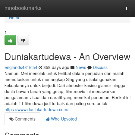
Home
mnobookmarks
Togg
navi
Home
1
Duniakartudewa - An Overview
englands481kta4
359 days ago
News
Discuss
Namun, Mei menolak untuk terlibat dalam perjudian dan malah
memutuskan untuk menangkap Sing yang disalahgunakan
kekuatannya untuk berjudi. Dari atmosfer kasino glamor hingga
dunia bawah tanah yang gelap, film-movie ini menawarkan
pengalaman visual dan naratif yang memikat penonton. Berikut ini
adalah 11 film dewa judi terbaik dan paling seru untuk
https://www.duniakartudewa.com/
Comments
Who Upvoted
Comments