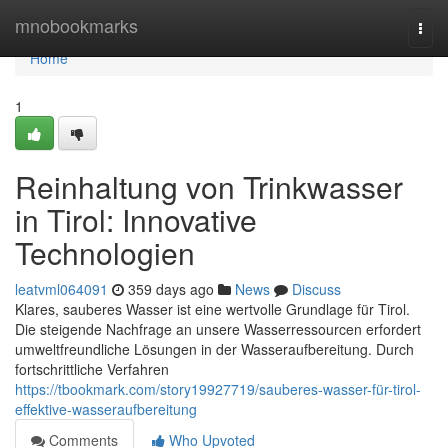
Home
mnobookmarks
Togg
navi
Home
1
Reinhaltung von Trinkwasser
in Tirol: Innovative
Technologien
leatvml064091
359 days ago
News
Discuss
Klares, sauberes Wasser ist eine wertvolle Grundlage für Tirol.
Die steigende Nachfrage an unsere Wasserressourcen erfordert
umweltfreundliche Lösungen in der Wasseraufbereitung. Durch
fortschrittliche Verfahren
https://tbookmark.com/story19927719/sauberes-wasser-für-tirol-
effektive-wasseraufbereitung
Comments
Who Upvoted