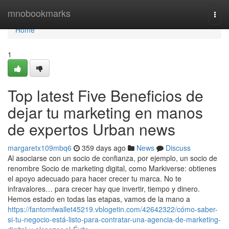
Home
mnobookmarks
Togg
navi
Home
1
Top latest Five Beneficios de
dejar tu marketing en manos
de expertos Urban news
margaretx109mbq6
359 days ago
News
Discuss
Al asociarse con un socio de confianza, por ejemplo, un socio de
renombre Socio de marketing digital, como Markiverse: obtienes
el apoyo adecuado para hacer crecer tu marca. No te
infravalores… para crecer hay que invertir, tiempo y dinero.
Hemos estado en todas las etapas, vamos de la mano a
https://fantomfwallet45219.vblogetin.com/42642322/cómo-saber-
si-tu-negocio-está-listo-para-contratar-una-agencia-de-marketing-