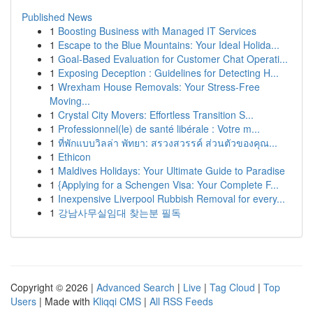
Published News
1
Boosting Business with Managed IT Services
1
Escape to the Blue Mountains: Your Ideal Holida...
1
Goal-Based Evaluation for Customer Chat Operati...
1
Exposing Deception : Guidelines for Detecting H...
1
Wrexham House Removals: Your Stress-Free
Moving...
1
Crystal City Movers: Effortless Transition S...
1
Professionnel(le) de santé libérale : Votre m...
1
ที่พักแบบวิลล่า พัทยา: สรวงสวรรค์ ส่วนตัวของคุณ...
1
Ethicon
1
Maldives Holidays: Your Ultimate Guide to Paradise
1
{Applying for a Schengen Visa: Your Complete F...
1
Inexpensive Liverpool Rubbish Removal for every...
1
강남사무실임대 찾는분 필독
Copyright © 2026 |
Advanced Search
|
Live
|
Tag Cloud
|
Top
Users
| Made with
Kliqqi CMS
|
All RSS Feeds