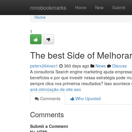
Home
mnobookmarks
Home
New
Submit
Home
1
The best Side of Melhorar
peterx264xeo1
360 days ago
News
Discuss
A consultoria Search engine marketing ajuda empresas
benefícios e por que investir nessa estratégia pode 
sempre clica nos primeiros resultados? Isso acontec
and-otimização-de-site-seo
Comments
Who Upvoted
Comments
Submit a Comment