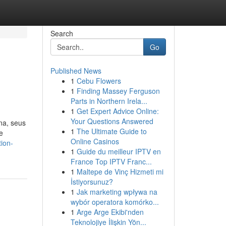
Search
Go
Published News
1
Cebu Flowers
1
Finding Massey Ferguson
Parts in Northern Irela...
1
Get Expert Advice Online:
Your Questions Answered
na, seus
1
The Ultimate Guide to
e
Online Casinos
tion-
1
Guide du meilleur IPTV en
France Top IPTV Franc...
1
Maltepe de Vinç Hizmeti mi
İstiyorsunuz?
1
Jak marketing wpływa na
wybór operatora komórko...
1
Arge Arge Ekibi'nden
Teknolojiye İlişkin Yön...