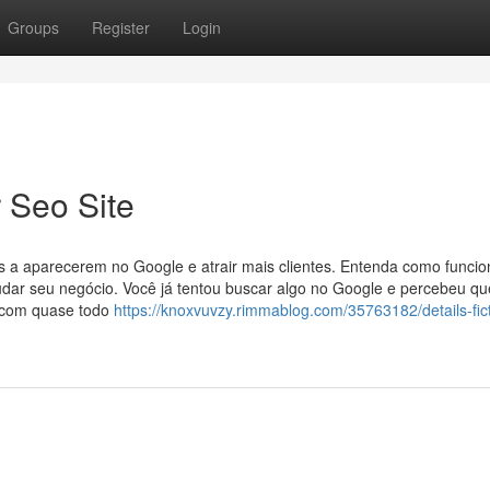
Groups
Register
Login
 Seo Site
 a aparecerem no Google e atrair mais clientes. Entenda como funcio
mudar seu negócio. Você já tentou buscar algo no Google e percebeu qu
e com quase todo
https://knoxvuvzy.rimmablog.com/35763182/details-fic