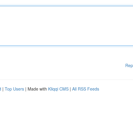
Rep
d
|
Top Users
| Made with
Kliqqi CMS
|
All RSS Feeds