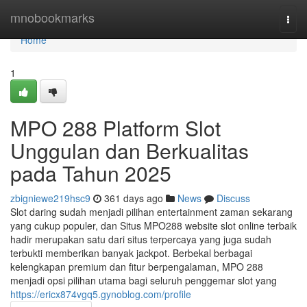
Home
mnobookmarks
Togg
navi
Home
1
MPO 288 Platform Slot
Unggulan dan Berkualitas
pada Tahun 2025
zbigniewe219hsc9
361 days ago
News
Discuss
Slot daring sudah menjadi pilihan entertainment zaman sekarang
yang cukup populer, dan Situs MPO288 website slot online terbaik
hadir merupakan satu dari situs terpercaya yang juga sudah
terbukti memberikan banyak jackpot. Berbekal berbagai
kelengkapan premium dan fitur berpengalaman, MPO 288
menjadi opsi pilihan utama bagi seluruh penggemar slot yang
https://ericx874vgq5.gynoblog.com/profile