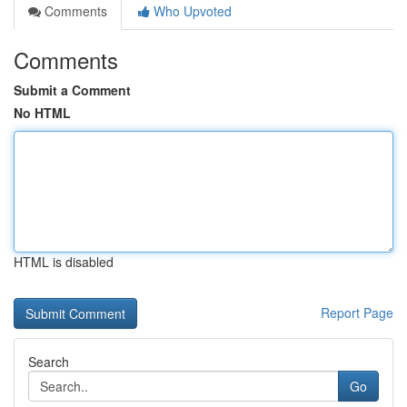
Comments
Who Upvoted
Comments
Submit a Comment
No HTML
HTML is disabled
Report Page
Search
Go