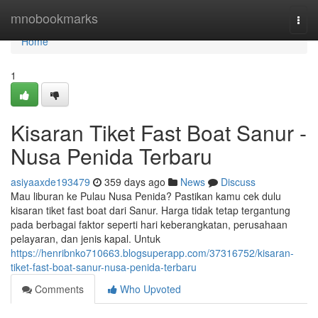
Home
mnobookmarks
Togg
navi
Home
1
Kisaran Tiket Fast Boat Sanur -
Nusa Penida Terbaru
asiyaaxde193479
359 days ago
News
Discuss
Mau liburan ke Pulau Nusa Penida? Pastikan kamu cek dulu
kisaran tiket fast boat dari Sanur. Harga tidak tetap tergantung
pada berbagai faktor seperti hari keberangkatan, perusahaan
pelayaran, dan jenis kapal. Untuk
https://henribnko710663.blogsuperapp.com/37316752/kisaran-
tiket-fast-boat-sanur-nusa-penida-terbaru
Comments
Who Upvoted