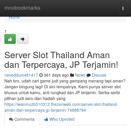
Home
mnobookmarks
Togg
navi
Home
1
Server Slot Thailand Aman
dan Terpercaya, JP Terjamin!
neveddum481417
361 days ago
News
Discuss
Nah bro, udah cari game judi yang gampang menang tapi aman?
Jangan bingung lagi! Di sini tempatnya. Kami punya server slot
khusus untuk kamu, anti rungkad dan JP terjamin. Serba-serbi
pilihan judi seru dan hadiah yang
https://iwanmuzb510312.thezenweb.com/server-slot-thailand-
aman-dan-terpercaya-jp-terjamin-74888794
Comments
Who Upvoted