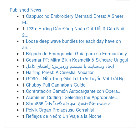
Published News
1
Cappuccino Embroidery Mermaid Dress: A Sheer
El...
1
123b: Hướng Dẫn Đăng Nhập Chi Tiết & Cập Nhật
2...
1
Loose deep wave bundles for each day have on
an...
1
Brigada de Emergencia: Guía para su Formación y...
1
Cosmar PT: Mitra Bikin Kosmetik & Skincare Unggul
1
ایجاد وب‌سایت با سیستم وردپرس: راهنمای کامل
1
Halfling Priest: A Celestial Vocation
1
GO99 – Nền Tảng Giải Trí Trực Tuyến Với Trải Ng...
1
Chubby Puff Cannabals Guide
1
Contratación Camión Autocargante con Opera...
1
Aluminum Cutting : Selecting the Appropriate...
1
Siam855 โปรโมชั่นล่าสุด: คุ้มค่าที่ห้ามพลาด!
1
Pelvik Organ Prolapsusu Cerrahisi
1
Reflejos de Neón: Un Viaje a la Noche