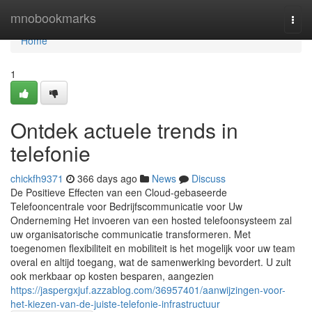
Home
mnobookmarks
Togg
navi
Home
1
Ontdek actuele trends in
telefonie
chickfh9371
366 days ago
News
Discuss
De Positieve Effecten van een Cloud-gebaseerde
Telefooncentrale voor Bedrijfscommunicatie voor Uw
Onderneming Het invoeren van een hosted telefoonsysteem zal
uw organisatorische communicatie transformeren. Met
toegenomen flexibiliteit en mobiliteit is het mogelijk voor uw team
overal en altijd toegang, wat de samenwerking bevordert. U zult
ook merkbaar op kosten besparen, aangezien
https://jaspergxjuf.azzablog.com/36957401/aanwijzingen-voor-
het-kiezen-van-de-juiste-telefonie-infrastructuur