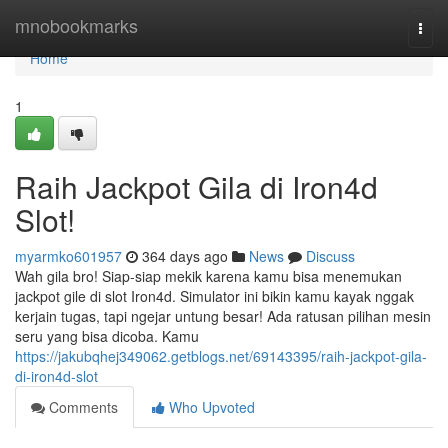
Home
mnobookmarks
Togg
navi
Home
1
Raih Jackpot Gila di Iron4d
Slot!
myarmko601957
364 days ago
News
Discuss
Wah gila bro! Siap-siap mekik karena kamu bisa menemukan
jackpot gile di slot Iron4d. Simulator ini bikin kamu kayak nggak
kerjain tugas, tapi ngejar untung besar! Ada ratusan pilihan mesin
seru yang bisa dicoba. Kamu
https://jakubqhej349062.getblogs.net/69143395/raih-jackpot-gila-
di-iron4d-slot
Comments
Who Upvoted