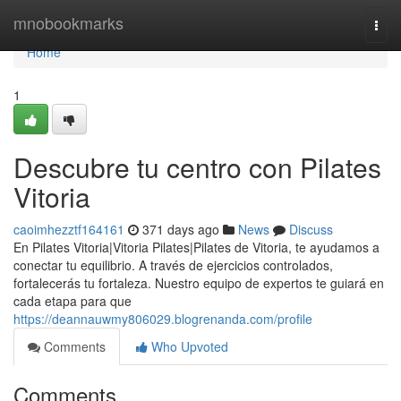
Home
mnobookmarks
Togg
navi
Home
1
Descubre tu centro con Pilates
Vitoria
caoimhezztf164161
371 days ago
News
Discuss
En Pilates Vitoria|Vitoria Pilates|Pilates de Vitoria, te ayudamos a
conectar tu equilibrio. A través de ejercicios controlados,
fortalecerás tu fortaleza. Nuestro equipo de expertos te guiará en
cada etapa para que
https://deannauwmy806029.blogrenanda.com/profile
Comments
Who Upvoted
Comments