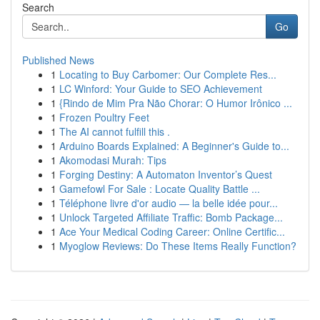
Search
Go
Published News
1
Locating to Buy Carbomer: Our Complete Res...
1
LC Winford: Your Guide to SEO Achievement
1
{Rindo de Mim Pra Não Chorar: O Humor Irônico ...
1
Frozen Poultry Feet
1
The AI cannot fulfill this .
1
Arduino Boards Explained: A Beginner's Guide to...
1
Akomodasi Murah: Tips
1
Forging Destiny: A Automaton Inventor’s Quest
1
Gamefowl For Sale : Locate Quality Battle ...
1
Téléphone livre d'or audio — la belle idée pour...
1
Unlock Targeted Affiliate Traffic: Bomb Package...
1
Ace Your Medical Coding Career: Online Certific...
1
Myoglow Reviews: Do These Items Really Function?