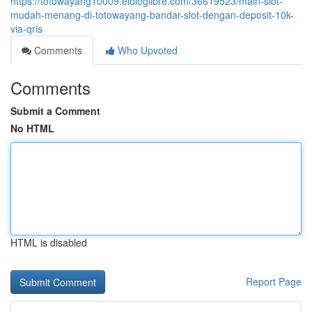
https://totowayang10009.elbloglibre.com/36619523/main-slot-
mudah-menang-di-totowayang-bandar-slot-dengan-deposit-10k-
via-qris
Comments
Who Upvoted
Comments
Submit a Comment
No HTML
HTML is disabled
Report Page