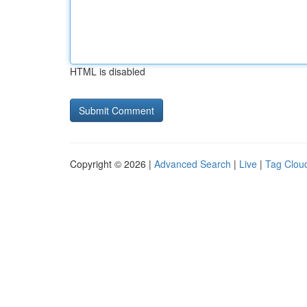
HTML is disabled
Copyright © 2026 |
Advanced Search
|
Live
|
Tag Clou