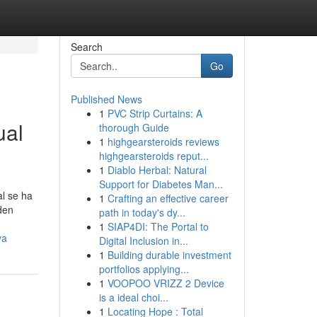
Search
Go
Published News
1
PVC Strip Curtains: A
ual
thorough Guide
1
highgearsteroids reviews
highgearsteroids reput...
1
Diablo Herbal: Natural
Support for Diabetes Man...
al se ha
1
Crafting an effective career
den
path in today's dy...
1
SIAP4DI: The Portal to
va
Digital Inclusion in...
1
Building durable investment
portfolios applying...
1
VOOPOO VRIZZ 2 Device
is a ideal choi...
1
Locating Hope : Total