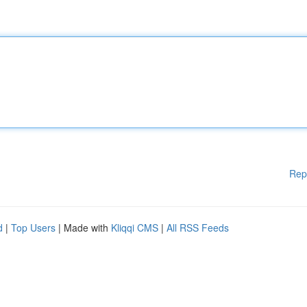
Rep
d
|
Top Users
| Made with
Kliqqi CMS
|
All RSS Feeds