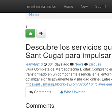
Home
mnobookmarks
Home
New
Submit
Home
1
Descubre los servicios qu
Sant Cugat para impulsar
jeanvl9246
384 days ago
News
Discuss
Guía Completa de Mercadotecnia Digital: Comprendiend
transformado en un componente esencial en el entorno
optimizar significativamente la visibilidad online. Entr
https://juliusmsrsq.blogripley.com/37051184/claves-p
Comments
Who Upvoted
Comments