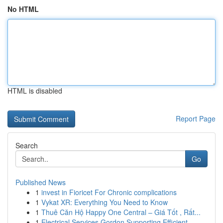
No HTML
HTML is disabled
Report Page
Search
Go
Published News
1
invest in Fioricet For Chronic complications
1
Vykat XR: Everything You Need to Know
1
Thuê Căn Hộ Happy One Central – Giá Tốt , Rất...
1
Electrical Services Gordon Supporting Efficient...