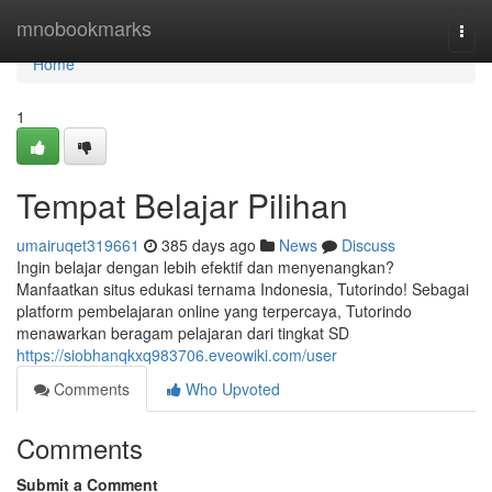
Home
mnobookmarks
Togg
navi
Home
1
Tempat Belajar Pilihan
umairuqet319661
385 days ago
News
Discuss
Ingin belajar dengan lebih efektif dan menyenangkan?
Manfaatkan situs edukasi ternama Indonesia, Tutorindo! Sebagai
platform pembelajaran online yang terpercaya, Tutorindo
menawarkan beragam pelajaran dari tingkat SD
https://siobhanqkxq983706.eveowiki.com/user
Comments
Who Upvoted
Comments
Submit a Comment