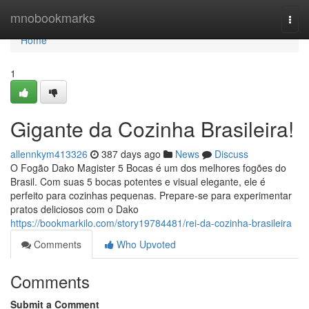
Home
mnobookmarks
Togg
navi
Home
1
Gigante da Cozinha Brasileira!
allennkym413326
387 days ago
News
Discuss
O Fogão Dako Magister 5 Bocas é um dos melhores fogões do
Brasil. Com suas 5 bocas potentes e visual elegante, ele é
perfeito para cozinhas pequenas. Prepare-se para experimentar
pratos deliciosos com o Dako
https://bookmarkilo.com/story19784481/rei-da-cozinha-brasileira
Comments
Who Upvoted
Comments
Submit a Comment