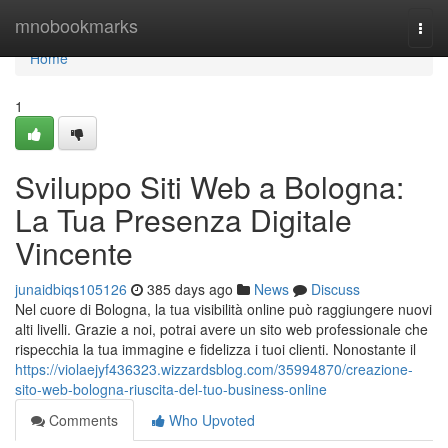
Home
mnobookmarks
Togg
navi
Home
1
Sviluppo Siti Web a Bologna:
La Tua Presenza Digitale
Vincente
junaidbiqs105126
385 days ago
News
Discuss
Nel cuore di Bologna, la tua visibilità online può raggiungere nuovi
alti livelli. Grazie a noi, potrai avere un sito web professionale che
rispecchia la tua immagine e fidelizza i tuoi clienti. Nonostante il
https://violaejyf436323.wizzardsblog.com/35994870/creazione-
sito-web-bologna-riuscita-del-tuo-business-online
Comments
Who Upvoted