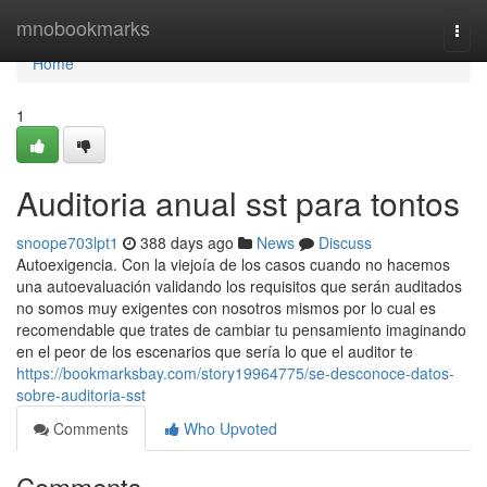
Home
mnobookmarks
Togg
navi
Home
1
Auditoria anual sst para tontos
snoope703lpt1
388 days ago
News
Discuss
Autoexigencia. Con la viejoía de los casos cuando no hacemos
una autoevaluación validando los requisitos que serán auditados
no somos muy exigentes con nosotros mismos por lo cual es
recomendable que trates de cambiar tu pensamiento imaginando
en el peor de los escenarios que sería lo que el auditor te
https://bookmarksbay.com/story19964775/se-desconoce-datos-
sobre-auditoria-sst
Comments
Who Upvoted
Comments