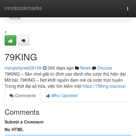
Home
mnobookmarks
Togg
navi
Home
1
79KING
margiedyrw628158
392 days ago
News
Discuss
79KING – Sân chơi giải trí đỉnh cao dành cho cược thủ hiện đại
Mở bài: 79KING – Nơi khởi nguồn đam mê cá cược trực tuyến
Trong thời đại số hóa, việc tìm kiếm một
https://79king.express/
Comments
Who Upvoted
Comments
Submit a Comment
No HTML