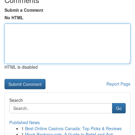
Submit a Comment
No HTML
HTML is disabled
Report Page
Search
Go
Published News
1
Best Online Casinos Canada: Top Picks & Reviews
1
Monk Backgrounds: A Guide to Belief and Apti...