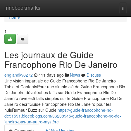
Home
mnobookmarks
Togg
navi
Home
1
Les journaux de Guide
Francophone Rio De Janeiro
englandkv6272
411 days ago
News
Discuss
Une vision impartiale de Guide Francophone Rio De Janeiro
Table of ContentsPour une simple clé de Guide Francophone Rio
De Janeiro dévoiléeLes faits sur Guide Francophone Rio De
Janeiro révélés5 faits simples sur le Guide Francophone Rio De
Janeiro décritGuide Francophone Rio De Janeiro pour les
nulsRumeur Buzz sur Guide
https://guide-francophone-rio-
de51591.bleepblogs.com/36238945/guide-francophone-rio-de-
janeiro-pas-un-autre-mystère
Comments
Who Upvoted