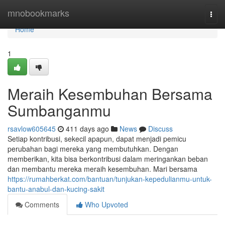
Home
mnobookmarks
Togg
navi
Home
1
Meraih Kesembuhan Bersama
Sumbanganmu
rsavlow605645
411 days ago
News
Discuss
Setiap kontribusi, sekecil apapun, dapat menjadi pemicu
perubahan bagi mereka yang membutuhkan. Dengan
memberikan, kita bisa berkontribusi dalam meringankan beban
dan membantu mereka meraih kesembuhan. Mari bersama
https://rumahberkat.com/bantuan/tunjukan-kepedulianmu-untuk-
bantu-anabul-dan-kucing-sakit
Comments
Who Upvoted