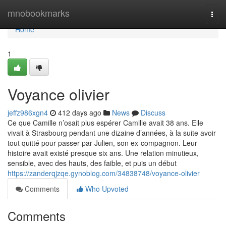
Home
mnobookmarks
Togg
navi
Home
1
Voyance olivier
jeffz986xgn4
412 days ago
News
Discuss
Ce que Camille n’osait plus espérer Camille avait 38 ans. Elle
vivait à Strasbourg pendant une dizaine d’années, à la suite avoir
tout quitté pour passer par Julien, son ex-compagnon. Leur
histoire avait existé presque six ans. Une relation minutieux,
sensible, avec des hauts, des faible, et puis un début
https://zanderqjzqe.gynoblog.com/34838748/voyance-olivier
Comments
Who Upvoted
Comments