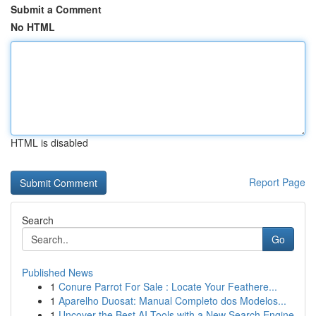
Submit a Comment
No HTML
HTML is disabled
Report Page
Search
Go
Published News
1
Conure Parrot For Sale : Locate Your Feathere...
1
Aparelho Duosat: Manual Completo dos Modelos...
1
Uncover the Best AI Tools with a New Search Engine