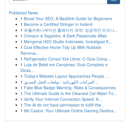
Published News
1
Boost Your SEO: A Backlink Guide for Beginners
1
Become a Certified Stringer in Ireland
1
유월커뮤니케이션 홈페이지 제작: 성공적인 비즈니...
1
Crimson & Sapphire: A Dark Passionate Affair
1
Mengenai H2O Studio Indonesia: Investigasi K...
1
Cost Effective Home Tidy Up With Rubbish
Remova...
1
Refrigerador Consul 334 Litros: O Guia Comp...
1
Loja de Bebê em Campinas: Guia Completo e
Dicas...
1
Today's Website Layout Approaches People ...
1
المركبات الكهربائية : توقعات النقل الصديق ...
1
Fake Blue Badge Warning: Risks & Consequences
1
The Ultimate Guide to the Cleanest Cat Water Fo...
1
Verify Your Internet Connection Speed: A ...
1
The AI do not have permission to fulfill this .
1
88i Casino: Your Ultimate Online Gaming Destina...