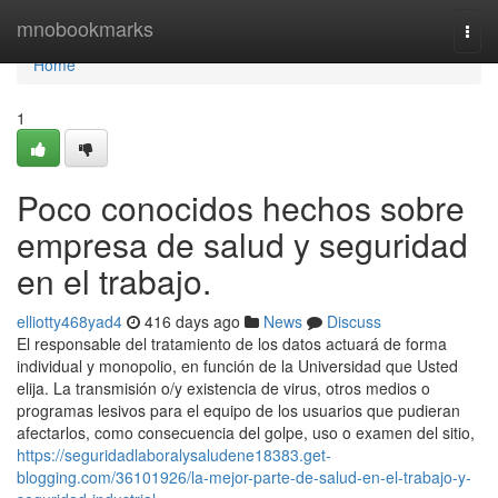
Home
mnobookmarks
Togg
navi
Home
1
Poco conocidos hechos sobre
empresa de salud y seguridad
en el trabajo.
elliotty468yad4
416 days ago
News
Discuss
El responsable del tratamiento de los datos actuará de forma
individual y monopolio, en función de la Universidad que Usted
elija. La transmisión o/y existencia de virus, otros medios o
programas lesivos para el equipo de los usuarios que pudieran
afectarlos, como consecuencia del golpe, uso o examen del sitio,
https://seguridadlaboralysaludene18383.get-
blogging.com/36101926/la-mejor-parte-de-salud-en-el-trabajo-y-