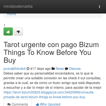
Home
mnobookmarks
Togg
navi
Home
1
Tarot urgente con pago Bizum
Things To Know Before You
Buy
juniusj654csk4
417 days ago
News
Discuss
Debes saber que su personalidad encantadora, es lo que le
permite crear una suitable conexión en las check it out consultas,
gracias a la cual, se da como un buen amigo que está dispuesto
a escuchar y a dar lo mejor de sí mismo, para ayudar de la mejor
https://tarot-bizum05825.bloggazza.com/34625996/consulta-
privada-de-tarot-bizum-things-to-know-before-you-buy
Comments
Who Upvoted