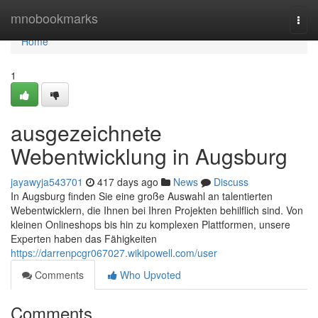
Home
mnobookmarks
Togg
navi
Home
1
ausgezeichnete
Webentwicklung in Augsburg
jayawyja543701
417 days ago
News
Discuss
In Augsburg finden Sie eine große Auswahl an talentierten
Webentwicklern, die Ihnen bei Ihren Projekten behilflich sind. Von
kleinen Onlineshops bis hin zu komplexen Plattformen, unsere
Experten haben das Fähigkeiten
https://darrenpcgr067027.wikipowell.com/user
Comments
Who Upvoted
Comments