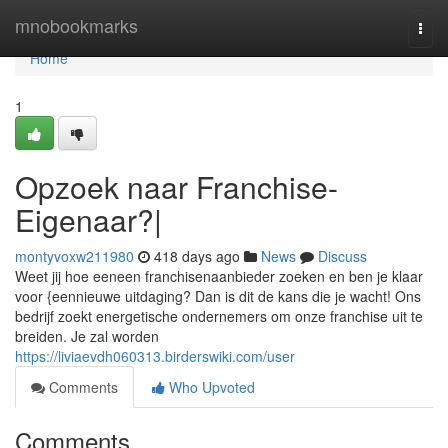
Home
mnobookmarks
Togg
navi
Home
1
Opzoek naar Franchise-
Eigenaar?|
montyvoxw211980
418 days ago
News
Discuss
Weet jij hoe eeneen franchisenaanbieder zoeken en ben je klaar
voor {eennieuwe uitdaging? Dan is dit de kans die je wacht! Ons
bedrijf zoekt energetische ondernemers om onze franchise uit te
breiden. Je zal worden
https://liviaevdh060313.birderswiki.com/user
Comments
Who Upvoted
Comments