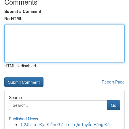
Comments
Submit a Comment
No HTML
HTML is disabled
Report Page
Search
Go
Published News
1
24club : Địa Điểm Giải Trí Trực Tuyến Hàng Đầ...