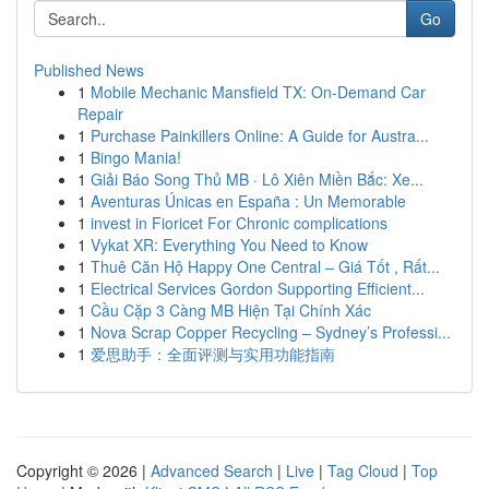
Go
Published News
1
Mobile Mechanic Mansfield TX: On-Demand Car
Repair
1
Purchase Painkillers Online: A Guide for Austra...
1
Bingo Mania!
1
Giải Báo Song Thủ MB · Lô Xiên Miền Bắc: Xe...
1
Aventuras Únicas en España : Un Memorable
1
invest in Fioricet For Chronic complications
1
Vykat XR: Everything You Need to Know
1
Thuê Căn Hộ Happy One Central – Giá Tốt , Rất...
1
Electrical Services Gordon Supporting Efficient...
1
Cầu Cặp 3 Càng MB Hiện Tại Chính Xác
1
Nova Scrap Copper Recycling – Sydney’s Professi...
1
爱思助手：全面评测与实用功能指南
Copyright © 2026 |
Advanced Search
|
Live
|
Tag Cloud
|
Top