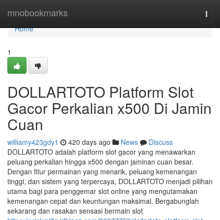
Home
mnobookmarks
Togg
navi
Home
1
DOLLARTOTO Platform Slot
Gacor Perkalian x500 Di Jamin
Cuan
williamy423gdy1
420 days ago
News
Discuss
DOLLARTOTO adalah platform slot gacor yang menawarkan
peluang perkalian hingga x500 dengan jaminan cuan besar.
Dengan fitur permainan yang menarik, peluang kemenangan
tinggi, dan sistem yang terpercaya, DOLLARTOTO menjadi pilihan
utama bagi para penggemar slot online yang mengutamakan
kemenangan cepat dan keuntungan maksimal. Bergabunglah
sekarang dan rasakan sensasi bermain slot