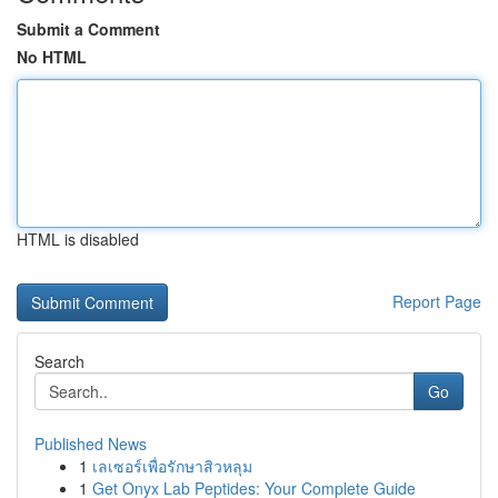
Submit a Comment
No HTML
HTML is disabled
Report Page
Search
Go
Published News
1
เลเซอร์เพื่อรักษาสิวหลุม
1
Get Onyx Lab Peptides: Your Complete Guide