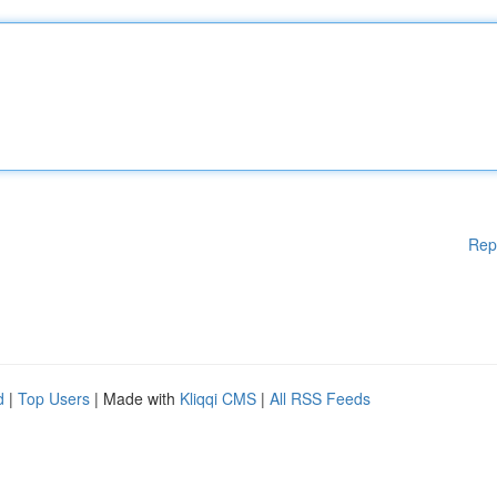
Rep
d
|
Top Users
| Made with
Kliqqi CMS
|
All RSS Feeds