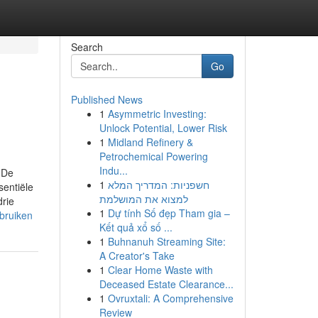
Search
Go
Published News
1
Asymmetric Investing:
Unlock Potential, Lower Risk
1
Midland Refinery &
Petrochemical Powering
Indu...
nDe
1
חשפניות: המדריך המלא
sentiële
למצוא את המושלמת
rie
1
Dự tính Số đẹp Tham gia –
bruiken
Kết quả xổ số ...
1
Buhnanuh Streaming Site:
A Creator's Take
1
Clear Home Waste with
Deceased Estate Clearance...
1
Ovruxtali: A Comprehensive
Review