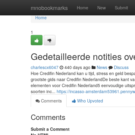
Home
mnobookmarks
Home
New
Submit
Home
1
Gedetailleerde notities o
charlescx6047
440 days ago
News
Discuss
Hoe Credifin Nederland kan u tijd, stress en geld bes
grootste gids naar Credifin NederlandDe beste kant v
elementen voor Credifin Nederland5 eenvoudige uitsp
soorten inc...
https://incasso-amsterdam53961.pennyw
Comments
Who Upvoted
Comments
Submit a Comment