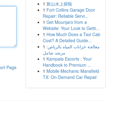
1
新山水上探险
1
Fort Collins Garage Door
Repair: Reliable Servi...
1
Get Mounjaro from a
Website: Your Look to Getti...
1
How Much Does a Taxi Cab
Cost? A Detailed Guide...
1
معالجة خزانات المياه بالرياض:
مرشد شامل
1
Kampala Escorts : Your
Handbook to Premium ...
ort Page
1
Mobile Mechanic Mansfield
TX: On-Demand Car Repair