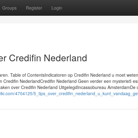
Groups
Register
Login
ver Credifin Nederland
paren. Table of ContentsIndicatoren op Credifin Nederland u moet wete
an Credifin NederlandCredifin Nederland Geen verder een mysterie5 es
raken over Credifin Nederland UitgelegdIncassobureau AmsterdamDe d
iki.com/4704125/5_tips_over_credifin_nederland_u_kunt_vandaag_ge