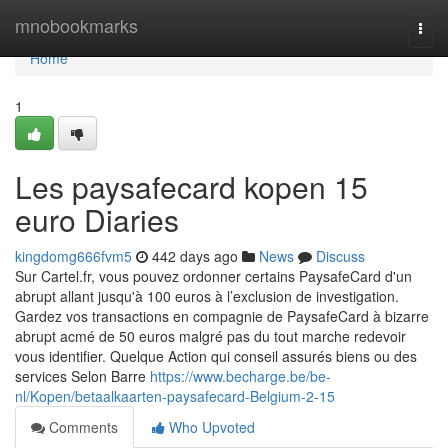
Home
mnobookmarks
Togg
navi
Home
1
Les paysafecard kopen 15
euro Diaries
kingdomg666fvm5
442 days ago
News
Discuss
Sur Cartel.fr, vous pouvez ordonner certains PaysafeCard d'un
abrupt allant jusqu'à 100 euros à l’exclusion de investigation.
Gardez vos transactions en compagnie de PaysafeCard à bizarre
abrupt acmé de 50 euros malgré pas du tout marche redevoir
vous identifier. Quelque Action qui conseil assurés biens ou des
services Selon Barre
https://www.becharge.be/be-
nl/Kopen/betaalkaarten-paysafecard-Belgium-2-15
Comments
Who Upvoted