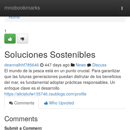
Home
mnobookmarks
Togg
navi
Home
1
Soluciones Sostenibles
deannalhhf785646
447 days ago
News
Discuss
El mundo de la pesca está en un punto crucial. Para garantizar
que las futuras generaciones puedan disfrutar de los beneficios
del mar, es fundamental adoptar prácticas responsables. Un
enfoque clave es el desarrollo
https://aliciatufw135746.csublogs.com/profile
Comments
Who Upvoted
Comments
Submit a Comment