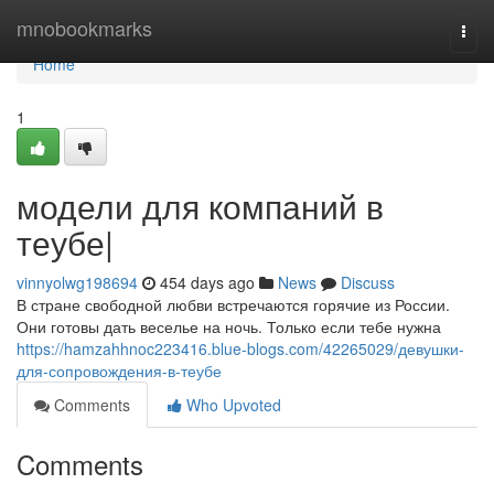
Home
mnobookmarks
Togg
navi
Home
1
модели для компаний в
теубе|
vinnyolwg198694
454 days ago
News
Discuss
В стране свободной любви встречаются горячие из России.
Они готовы дать веселье на ночь. Только если тебе нужна
https://hamzahhnoc223416.blue-blogs.com/42265029/девушки-
для-сопровождения-в-теубе
Comments
Who Upvoted
Comments