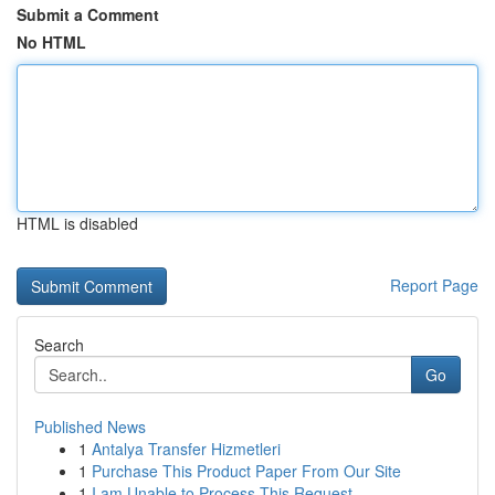
Submit a Comment
No HTML
HTML is disabled
Report Page
Search
Go
Published News
1
Antalya Transfer Hizmetleri
1
Purchase This Product Paper From Our Site
1
I am Unable to Process This Request