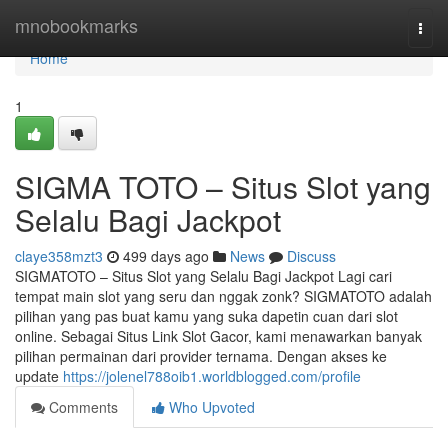
Home
mnobookmarks
Togg
navi
Home
1
SIGMA TOTO – Situs Slot yang
Selalu Bagi Jackpot
claye358mzt3
499 days ago
News
Discuss
SIGMATOTO – Situs Slot yang Selalu Bagi Jackpot Lagi cari
tempat main slot yang seru dan nggak zonk? SIGMATOTO adalah
pilihan yang pas buat kamu yang suka dapetin cuan dari slot
online. Sebagai Situs Link Slot Gacor, kami menawarkan banyak
pilihan permainan dari provider ternama. Dengan akses ke
update
https://jolenel788oib1.worldblogged.com/profile
Comments
Who Upvoted