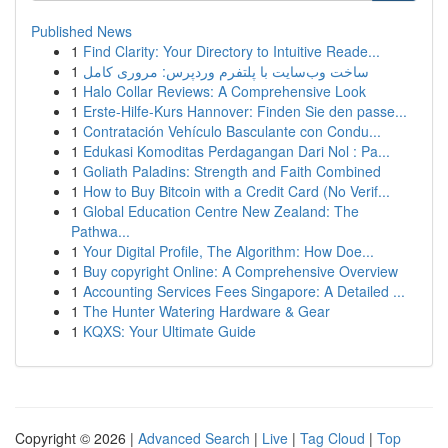
Published News
1
Find Clarity: Your Directory to Intuitive Reade...
1
ساخت وب‌سایت با پلتفرم وردپرس: مروری کامل
1
Halo Collar Reviews: A Comprehensive Look
1
Erste-Hilfe-Kurs Hannover: Finden Sie den passe...
1
Contratación Vehículo Basculante con Condu...
1
Edukasi Komoditas Perdagangan Dari Nol : Pa...
1
Goliath Paladins: Strength and Faith Combined
1
How to Buy Bitcoin with a Credit Card (No Verif...
1
Global Education Centre New Zealand: The
Pathwa...
1
Your Digital Profile, The Algorithm: How Doe...
1
Buy copyright Online: A Comprehensive Overview
1
Accounting Services Fees Singapore: A Detailed ...
1
The Hunter Watering Hardware & Gear
1
KQXS: Your Ultimate Guide
Copyright © 2026 |
Advanced Search
|
Live
|
Tag Cloud
|
Top