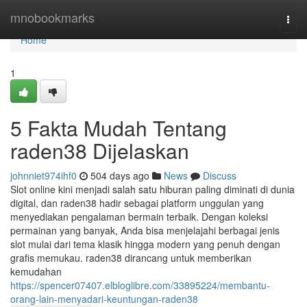
Home
mnobookmarks
Togg
navi
Home
1
5 Fakta Mudah Tentang
raden38 Dijelaskan
johnniet974ihf0
504 days ago
News
Discuss
Slot online kini menjadi salah satu hiburan paling diminati di dunia
digital, dan raden38 hadir sebagai platform unggulan yang
menyediakan pengalaman bermain terbaik. Dengan koleksi
permainan yang banyak, Anda bisa menjelajahi berbagai jenis
slot mulai dari tema klasik hingga modern yang penuh dengan
grafis memukau. raden38 dirancang untuk memberikan
kemudahan
https://spencer07407.elbloglibre.com/33895224/membantu-
orang-lain-menyadari-keuntungan-raden38