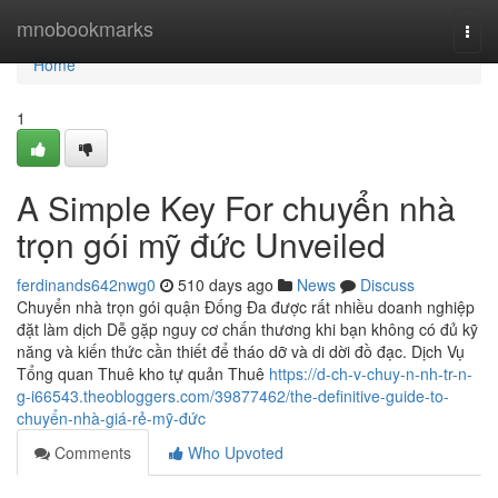
Home
mnobookmarks
Togg
navi
Home
1
A Simple Key For chuyển nhà
trọn gói mỹ đức Unveiled
ferdinands642nwg0
510 days ago
News
Discuss
Chuyển nhà trọn gói quận Đống Đa được rất nhiều doanh nghiệp
đặt làm dịch Dễ gặp nguy cơ chấn thương khi bạn không có đủ kỹ
năng và kiến thức cần thiết để tháo dỡ và di dời đồ đạc. Dịch Vụ
Tổng quan Thuê kho tự quản Thuê
https://d-ch-v-chuy-n-nh-tr-n-
g-i66543.theobloggers.com/39877462/the-definitive-guide-to-
chuyển-nhà-giá-rẻ-mỹ-đức
Comments
Who Upvoted