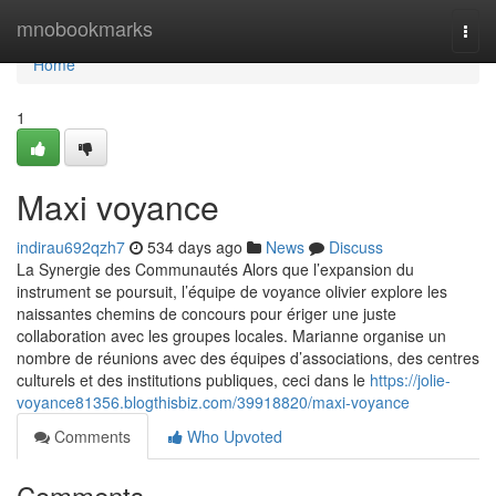
Home
mnobookmarks
Togg
navi
Home
1
Maxi voyance
indirau692qzh7
534 days ago
News
Discuss
La Synergie des Communautés Alors que l’expansion du
instrument se poursuit, l’équipe de voyance olivier explore les
naissantes chemins de concours pour ériger une juste
collaboration avec les groupes locales. Marianne organise un
nombre de réunions avec des équipes d’associations, des centres
culturels et des institutions publiques, ceci dans le
https://jolie-
voyance81356.blogthisbiz.com/39918820/maxi-voyance
Comments
Who Upvoted
Comments