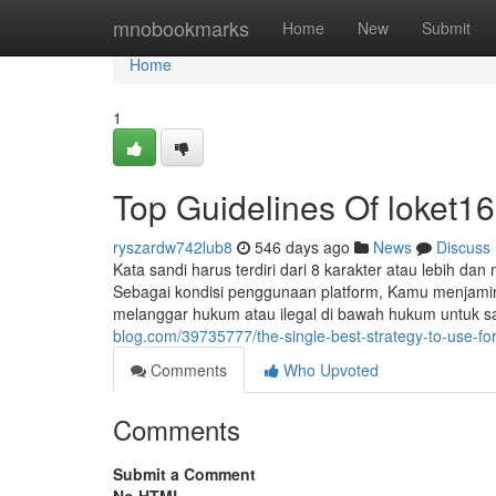
Home
mnobookmarks
Home
New
Submit
Home
1
Top Guidelines Of loket1
ryszardw742lub8
546 days ago
News
Discuss
Kata sandi harus terdiri dari 8 karakter atau lebih da
Sebagai kondisi penggunaan platform, Kamu menjami
melanggar hukum atau ilegal di bawah hukum untuk sa
blog.com/39735777/the-single-best-strategy-to-use-for
Comments
Who Upvoted
Comments
Submit a Comment