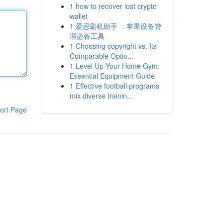
1
how to recover lost crypto
wallet
1
爱思刷机助手 ：苹果设备管
理必备工具
1
Choosing copyright vs. Its
Comparable Optio...
1
Level Up Your Home Gym:
Essential Equipment Guide
1
Effective football programs
mix diverse trainin...
ort Page