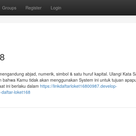
Groups
Register
Login
68
n mengandung abjad, numerik, simbol & satu huruf kapital. Ulangi Kata S
n bahwa Kamu tidak akan menggunakan System ini untuk tujuan apap
at ini berlaku dalam
https://linkdaftarloket16800987.develop-
-daftar-loket168