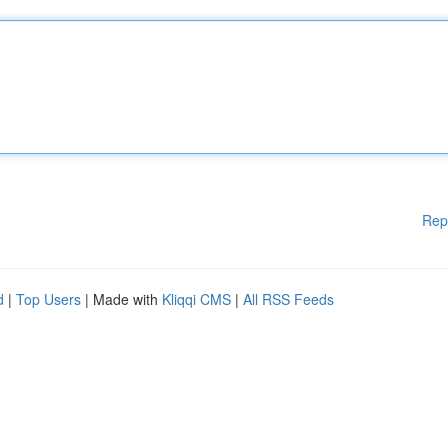
Rep
d
|
Top Users
| Made with
Kliqqi CMS
|
All RSS Feeds