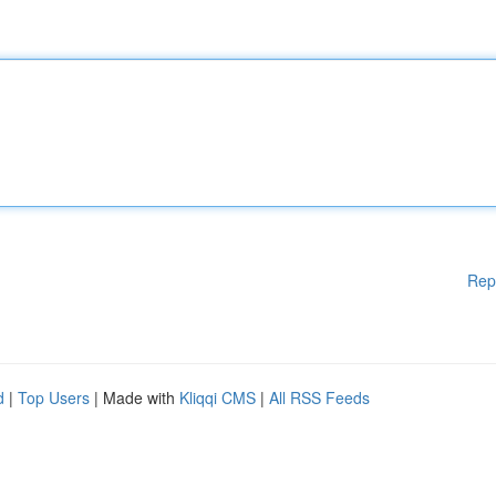
Rep
d
|
Top Users
| Made with
Kliqqi CMS
|
All RSS Feeds