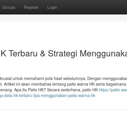
Groups
Register
Login
K Terbaru & Strategi Menggunak
s
g krusial untuk memahami pola hasil sebelumnya. Dengan menggunaka
at. Artikel ini akan membahas tentang paito warna HK serta bagaimana
nang. Apa Itu Paito HK? Secara sederhana, paito HK
https://paito-wa
-data-hk-terbaru-tips-menggunakan-paito-warna-hk