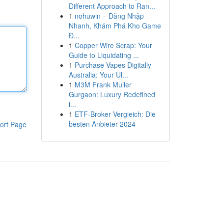
Different Approach to Ran...
1
nohuwin – Đăng Nhập
Nhanh, Khám Phá Kho Game
Đ...
1
Copper Wire Scrap: Your
Guide to Liquidating ...
1
Purchase Vapes Digitally
Australia: Your Ul...
1
M3M Frank Muller
Gurgaon: Luxury Redefined
i...
1
ETF-Broker Vergleich: Die
besten Anbieter 2024
ort Page