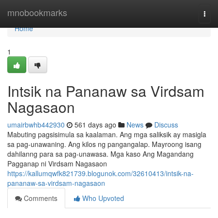
Home
mnobookmarks
Togg
navi
Home
1
Intsik na Pananaw sa Virdsam
Nagasaon
umairbwhb442930
561 days ago
News
Discuss
Mabuting pagsisimula sa kaalaman. Ang mga saliksik ay masigla
sa pag-unawaning. Ang kilos ng pangangalap. Mayroong isang
dahilanng para sa pag-unawasa. Mga kaso Ang Magandang
Pagganap ni Virdsam Nagasaon
https://kallumqwfk821739.blogunok.com/32610413/intsik-na-
pananaw-sa-virdsam-nagasaon
Comments
Who Upvoted