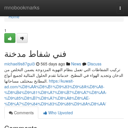
Home
mnobookmarks
Togg
navi
Home
1
فني شفاط مدخنة
michael9s87gui3
565 days ago
News
Discuss
تركيب الشفاطات التي تعمل بنظام التهوية المزدوجة يضمن التخلص من
الدخان وتجديد الهواء في المطبخ. خدماتنا تقدم الحلول المثالية لجميع أنواع
المطابخ بمختلف مساحاتها.
https://kuwait-
ad.com/%D8%AA%D8%B1%D9%83%D9%8A%D8%A8-
%D8%B4%D9%81%D8%A7%D8%B7%D8%A7%D8%AA-
%D9%85%D8%B7%D8%A7%D8%A8%D8%AE-
%D8%A7%D9%84%D9%83%D9%88%D9%8A%D8%AA/
Comments
Who Upvoted
Comments