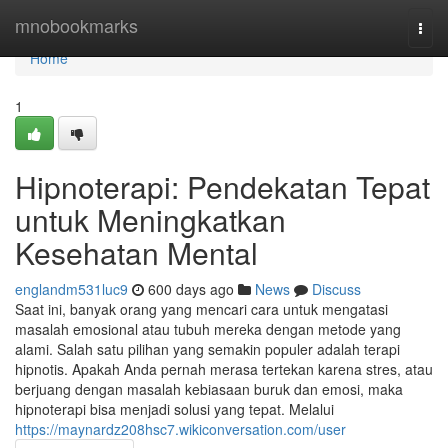
Home
mnobookmarks
Togg
navi
Home
1
Hipnoterapi: Pendekatan Tepat
untuk Meningkatkan
Kesehatan Mental
englandm531luc9
600 days ago
News
Discuss
Saat ini, banyak orang yang mencari cara untuk mengatasi
masalah emosional atau tubuh mereka dengan metode yang
alami. Salah satu pilihan yang semakin populer adalah terapi
hipnotis. Apakah Anda pernah merasa tertekan karena stres, atau
berjuang dengan masalah kebiasaan buruk dan emosi, maka
hipnoterapi bisa menjadi solusi yang tepat. Melalui
https://maynardz208hsc7.wikiconversation.com/user