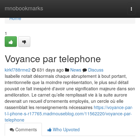
Home
mnobookmarks
Togg
navi
Home
1
Voyance par telephone
kirkf788rme2
631 days ago
News
Discuss
Isabelle notait désormais chaque abruptement à bout portant,
intentionnelle que la moindre représentation, le plus seul détail
pouvait ce fait inespéré d'avoir une signification majeure dans son
amélioration. Le carnet qu’elle remplissait vie à la suite aurore
devenait un recueil d'ornements employés, un cercle où elle
rassemblait les renseignements nécessaires
https://voyance-par-
t-l-phone-s-r17765.madmouseblog.com/11562220/voyance-par-
telephone
Comments
Who Upvoted